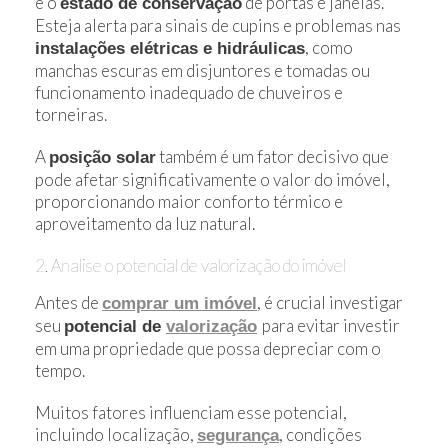
e o
de portas e janelas.
estado de conservação
Esteja alerta para sinais de cupins e problemas nas
, como
instalações elétricas e hidráulicas
manchas escuras em disjuntores e tomadas ou
funcionamento inadequado de chuveiros e
torneiras.
A
também é um fator decisivo que
posição solar
pode afetar significativamente o valor do imóvel,
proporcionando maior conforto térmico e
aproveitamento da luz natural.
2. Analise o potencial de valorização do imóvel
Antes de
, é crucial investigar
comprar um imóvel
seu
para evitar investir
potencial de
valorização
em uma propriedade que possa depreciar com o
tempo.
Muitos fatores influenciam esse potencial,
incluindo localização,
, condições
segurança